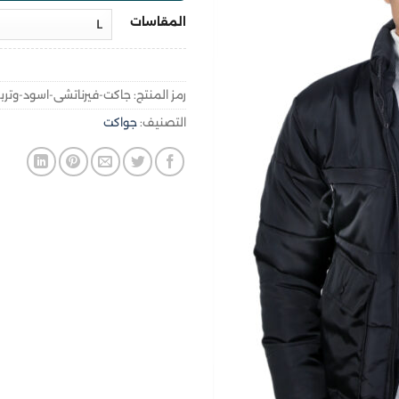
المقاسات
رمز المنتج:
جاكت-فيرناتشى-اسود-وترب
التصنيف:
جواكت