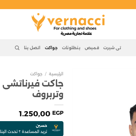
تى شيرت
قميص
بنطلونات
جواكت
اتصل بنا
الرئيسية
/
جواكت
جاكت فيرناتشى 
وتربروف
1.250,00
EGP
حسين
تريد المساعدة ؟ تحدث الين