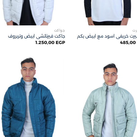
رت
جواكت
رت خريفى اسود مع ابيض بكم
جاكت فيرناتشى ابيض وتربروف
1.250,00
EGP
485,0