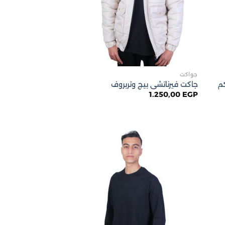
جواكت
م
جاكت فيرناتشى بيج وتربروف
1.250,00
EGP