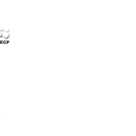
تى شي
تى شي
0
EGP