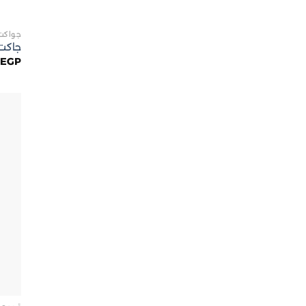
جواكت
جاكت 
0
EGP